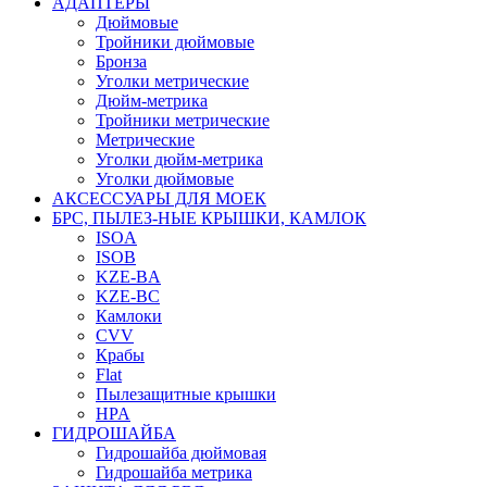
АДАПТЕРЫ
Дюймовые
Тройники дюймовые
Бронза
Уголки метрические
Дюйм-метрика
Тройники метрические
Метрические
Уголки дюйм-метрика
Уголки дюймовые
АКСЕССУАРЫ ДЛЯ МОЕК
БРС, ПЫЛЕЗ-НЫЕ КРЫШКИ, КАМЛОК
ISOA
ISOB
KZE-BA
KZE-BС
Камлоки
CVV
Крабы
Flat
Пылезащитные крышки
HPA
ГИДРОШАЙБА
Гидрошайба дюймовая
Гидрошайба метрика