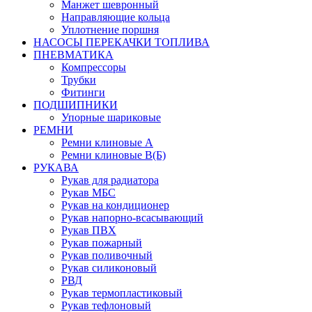
Манжет шевронный
Направляющие кольца
Уплотнение поршня
НАСОСЫ ПЕРЕКАЧКИ ТОПЛИВА
ПНЕВМАТИКА
Компрессоры
Трубки
Фитинги
ПОДШИПНИКИ
Упорные шариковые
РЕМНИ
Ремни клиновые А
Ремни клиновые В(Б)
РУКАВА
Рукав для радиатора
Рукав МБС
Рукав на кондиционер
Рукав напорно-всасывающий
Рукав ПВХ
Рукав пожарный
Рукав поливочный
Рукав силиконовый
РВД
Рукав термопластиковый
Рукав тефлоновый