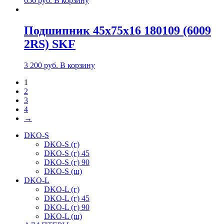
656
руб.
В корзину
Подшипник 45х75х16 180109 (6009
2RS) SKF
3 200
руб.
В корзину
1
2
3
4
→
DKO-S
DKO-S (г)
DKO-S (г) 45
DKO-S (г) 90
DKO-S (ш)
DKO-L
DKO-L (г)
DKO-L (г) 45
DKO-L (г) 90
DKO-L (ш)