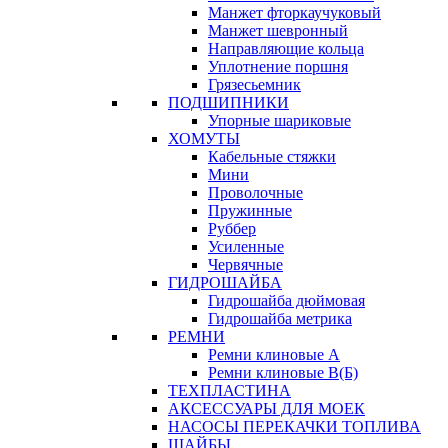
Манжет фторкаучуковый
Манжет шевронный
Направляющие кольца
Уплотнение поршня
Грязесьемник
ПОДШИПНИКИ
Упорные шариковые
ХОМУТЫ
Кабельные стяжки
Мини
Проволочные
Пружинные
Руббер
Усиленные
Червячные
ГИДРОШАЙБА
Гидрошайба дюймовая
Гидрошайба метрика
РЕМНИ
Ремни клиновые А
Ремни клиновые В(Б)
ТЕХПЛАСТИНА
АКСЕССУАРЫ ДЛЯ МОЕК
НАСОСЫ ПЕРЕКАЧКИ ТОПЛИВА
ШАЙБЫ