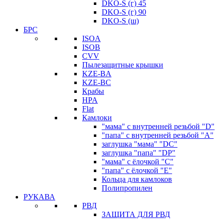
DKO-S (г) 45
DKO-S (г) 90
DKO-S (ш)
БРС
ISOA
ISOB
CVV
Пылезащитные крышки
KZE-BA
KZE-BС
Крабы
HPA
Flat
Камлоки
"мама" с внутренней резьбой "D"
"папа" с внутренней резьбой "A"
заглушка "мама" "DC"
заглушка "папа" "DP"
"мама" с ёлочкой "C"
"папа" с ёлочкой "E"
Кольца для камлоков
Полипропилен
РУКАВА
РВД
ЗАЩИТА ДЛЯ РВД