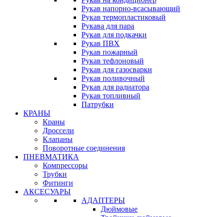
Рукав напорно-всасывающий
Рукав термопластиковый
Рукава для пара
Рукав для подкачки
Рукав ПВХ
Рукав пожарный
Рукав тефлоновый
Рукав для газосварки
Рукав поливочный
Рукав для радиатора
Рукав топливный
Патрубки
КРАНЫ
Краны
Дроссели
Клапаны
Поворотные соединения
ПНЕВМАТИКА
Компрессоры
Трубки
Фитинги
АКСЕСУАРЫ
АДАПТЕРЫ
Дюймовые