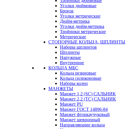
Тройники дюймовые
Уголки дюймовые
Бронза
Уголки метрические
Дюйм-метрика
Уголки дюйм-метрика
Тройники метрические
Метрические
СТОПОРНЫЕ КОЛЬЦА, ШПЛИНТЫ
Наборы шплинтов
Шплинты
Наружные
Внутренние
КОЛЬЦА МБС
Кольца резиновые
Кольца силиконовые
Наборы колец
МАНЖЕТЫ
Манжет 1,2 (SC) САЛЬНИК
Манжет 2,2 (ТС) САЛЬНИК
Манжет PU
Манжет ГОСТ 14896-84
Манжет фторкаучуковый
Манжет шевронный
Направляющие кольца