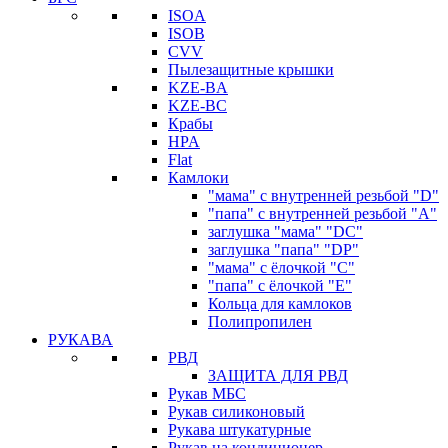
ISOA
ISOB
CVV
Пылезащитные крышки
KZE-BA
KZE-BС
Крабы
HPA
Flat
Камлоки
"мама" с внутренней резьбой "D"
"папа" с внутренней резьбой "A"
заглушка "мама" "DC"
заглушка "папа" "DP"
"мама" с ёлочкой "C"
"папа" с ёлочкой "E"
Кольца для камлоков
Полипропилен
РУКАВА
РВД
ЗАЩИТА ДЛЯ РВД
Рукав МБС
Рукав силиконовый
Рукава штукатурные
Рукав на кондиционер