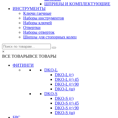
ШПРИЦЫ И КОМПЛЕКТУЮЩИЕ
ИНСТРУМЕНТЫ
Ключи гаечные
Наборы инструментов
Наборы ключей
Отвертки
Наборы отверток
Щипцы для стопорных колец
×
ВСЕ ТОВАРЫ
ВСЕ ТОВАРЫ
ФИТИНГИ
DKO-L
DKO-L (г)
DKO-L (г) 45
DKO-L (г) 90
DKO-L (ш)
DKO-S
DKO-S (г)
DKO-S (г) 45
DKO-S (г) 90
DKO-S (ш)
БРС