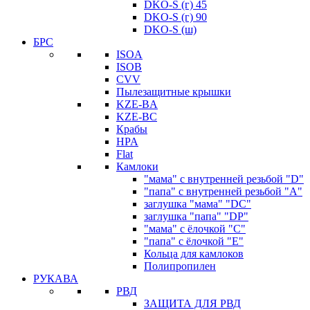
DKO-S (г) 45
DKO-S (г) 90
DKO-S (ш)
БРС
ISOA
ISOB
CVV
Пылезащитные крышки
KZE-BA
KZE-BС
Крабы
HPA
Flat
Камлоки
"мама" с внутренней резьбой "D"
"папа" с внутренней резьбой "A"
заглушка "мама" "DC"
заглушка "папа" "DP"
"мама" с ёлочкой "C"
"папа" с ёлочкой "E"
Кольца для камлоков
Полипропилен
РУКАВА
РВД
ЗАЩИТА ДЛЯ РВД