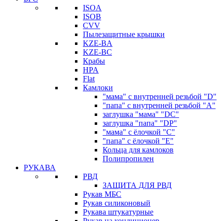
ISOA
ISOB
CVV
Пылезащитные крышки
KZE-BA
KZE-BС
Крабы
HPA
Flat
Камлоки
"мама" с внутренней резьбой "D"
"папа" с внутренней резьбой "A"
заглушка "мама" "DC"
заглушка "папа" "DP"
"мама" с ёлочкой "C"
"папа" с ёлочкой "E"
Кольца для камлоков
Полипропилен
РУКАВА
РВД
ЗАЩИТА ДЛЯ РВД
Рукав МБС
Рукав силиконовый
Рукава штукатурные
Рукав на кондиционер