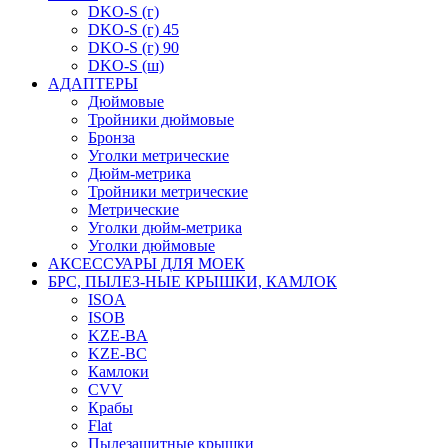
DKO-S (г)
DKO-S (г) 45
DKO-S (г) 90
DKO-S (ш)
АДАПТЕРЫ
Дюймовые
Тройники дюймовые
Бронза
Уголки метрические
Дюйм-метрика
Тройники метрические
Метрические
Уголки дюйм-метрика
Уголки дюймовые
АКСЕССУАРЫ ДЛЯ МОЕК
БРС, ПЫЛЕЗ-НЫЕ КРЫШКИ, КАМЛОК
ISOA
ISOB
KZE-BA
KZE-BС
Камлоки
CVV
Крабы
Flat
Пылезащитные крышки