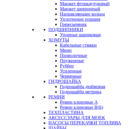
Манжет фторкаучуковый
Манжет шевронный
Направляющие кольца
Уплотнение поршня
Грязесьемник
ПОДШИПНИКИ
Упорные шариковые
ХОМУТЫ
Кабельные стяжки
Мини
Проволочные
Пружинные
Руббер
Усиленные
Червячные
ГИДРОШАЙБА
Гидрошайба дюймовая
Гидрошайба метрика
РЕМНИ
Ремни клиновые А
Ремни клиновые В(Б)
ТЕХПЛАСТИНА
АКСЕССУАРЫ ДЛЯ МОЕК
НАСОСЫ ПЕРЕКАЧКИ ТОПЛИВА
ШАЙБЫ