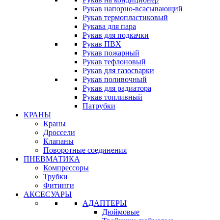
Рукав напорно-всасывающий
Рукав термопластиковый
Рукава для пара
Рукав для подкачки
Рукав ПВХ
Рукав пожарный
Рукав тефлоновый
Рукав для газосварки
Рукав поливочный
Рукав для радиатора
Рукав топливный
Патрубки
КРАНЫ
Краны
Дроссели
Клапаны
Поворотные соединения
ПНЕВМАТИКА
Компрессоры
Трубки
Фитинги
АКСЕСУАРЫ
АДАПТЕРЫ
Дюймовые