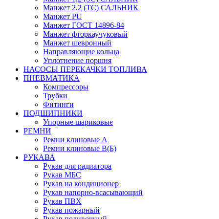
Манжет 2,2 (ТС) САЛЬНИК
Манжет PU
Манжет ГОСТ 14896-84
Манжет фторкаучуковый
Манжет шевронный
Направляющие кольца
Уплотнение поршня
НАСОСЫ ПЕРЕКАЧКИ ТОПЛИВА
ПНЕВМАТИКА
Компрессоры
Трубки
Фитинги
ПОДШИПНИКИ
Упорные шариковые
РЕМНИ
Ремни клиновые А
Ремни клиновые В(Б)
РУКАВА
Рукав для радиатора
Рукав МБС
Рукав на кондиционер
Рукав напорно-всасывающий
Рукав ПВХ
Рукав пожарный
Рукав поливочный