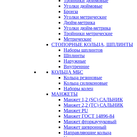
Тройники дюймовые
Уголки дюймовые
Бронза
Уголки метрические
Дюйм-метрика
Уголки дюйм-метрика
Тройники метрические
Метрические
СТОПОРНЫЕ КОЛЬЦА, ШПЛИНТЫ
Наборы шплинтов
Шплинты
Наружные
Внутренние
КОЛЬЦА МБС
Кольца резиновые
Кольца силиконовые
Наборы колец
МАНЖЕТЫ
Манжет 1,2 (SC) САЛЬНИК
Манжет 2,2 (ТС) САЛЬНИК
Манжет PU
Манжет ГОСТ 14896-84
Манжет фторкаучуковый
Манжет шевронный
Направляющие кольца