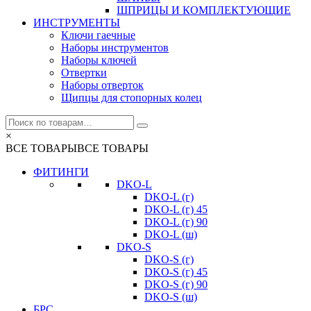
ШПРИЦЫ И КОМПЛЕКТУЮЩИЕ
ИНСТРУМЕНТЫ
Ключи гаечные
Наборы инструментов
Наборы ключей
Отвертки
Наборы отверток
Щипцы для стопорных колец
×
ВСЕ ТОВАРЫ
ВСЕ ТОВАРЫ
ФИТИНГИ
DKO-L
DKO-L (г)
DKO-L (г) 45
DKO-L (г) 90
DKO-L (ш)
DKO-S
DKO-S (г)
DKO-S (г) 45
DKO-S (г) 90
DKO-S (ш)
БРС