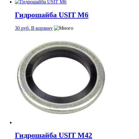
Гидрошайба USIT М6
30
руб.
В корзину
Гидрошайба USIT М42