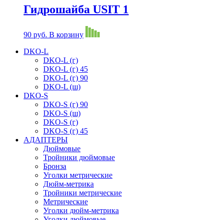
Гидрошайба USIT 1
90
руб.
В корзину
DKO-L
DKO-L (г)
DKO-L (г) 45
DKO-L (г) 90
DKO-L (ш)
DKO-S
DKO-S (г) 90
DKO-S (ш)
DKO-S (г)
DKO-S (г) 45
АДАПТЕРЫ
Дюймовые
Тройники дюймовые
Бронза
Уголки метрические
Дюйм-метрика
Тройники метрические
Метрические
Уголки дюйм-метрика
Уголки дюймовые