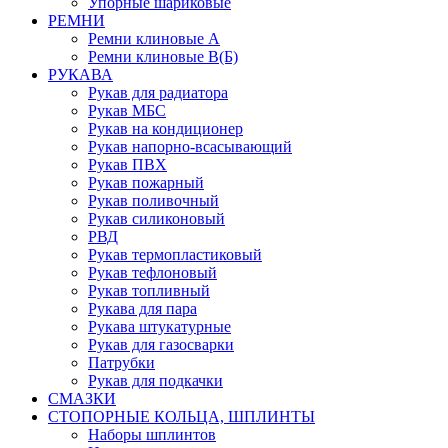
Упорные шариковые
РЕМНИ
Ремни клиновые А
Ремни клиновые В(Б)
РУКАВА
Рукав для радиатора
Рукав МБС
Рукав на кондиционер
Рукав напорно-всасывающий
Рукав ПВХ
Рукав пожарный
Рукав поливочный
Рукав силиконовый
РВД
Рукав термопластиковый
Рукав тефлоновый
Рукав топливный
Рукава для пара
Рукава штукатурные
Рукав для газосварки
Патрубки
Рукав для подкачки
СМАЗКИ
СТОПОРНЫЕ КОЛЬЦА, ШПЛИНТЫ
Наборы шплинтов