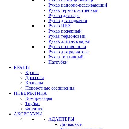
Рукав напорно-всасывающий
Рукав термопластиковый
Рукава для пара
Рукав для подкачки
Рукав ПВХ
Рукав пожарный
Рукав тефлоновый
Рукав для газосварки
Рукав поливочный
Рукав для радиатора
Рукав топливный
Патрубки
КРАНЫ
Краны
Дроссели
Клапаны
Поворотные соединения
ПНЕВМАТИКА
Компрессоры
Трубки
Фитинги
АКСЕСУАРЫ
АДАПТЕРЫ
Дюймовые