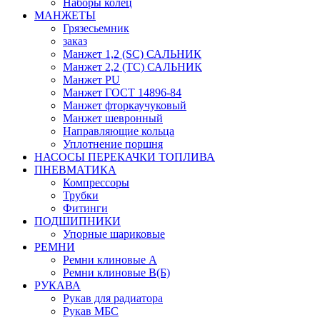
Наборы колец
МАНЖЕТЫ
Грязесьемник
заказ
Манжет 1,2 (SC) САЛЬНИК
Манжет 2,2 (ТС) САЛЬНИК
Манжет PU
Манжет ГОСТ 14896-84
Манжет фторкаучуковый
Манжет шевронный
Направляющие кольца
Уплотнение поршня
НАСОСЫ ПЕРЕКАЧКИ ТОПЛИВА
ПНЕВМАТИКА
Компрессоры
Трубки
Фитинги
ПОДШИПНИКИ
Упорные шариковые
РЕМНИ
Ремни клиновые А
Ремни клиновые В(Б)
РУКАВА
Рукав для радиатора
Рукав МБС