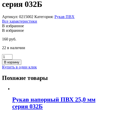
серия 032Б
Артикул:
0215002
Категория:
Рукав ПВХ
Все характеристики
В избранное
В избранное
160
руб.
22 в наличии
Количество
товара
В корзину
Рукав
Купить в один клик
напорный
ПВХ
Похожие товары
6,3
мм
серия
032Б
Рукав напорный ПВХ 25,0 мм
серия 032Б