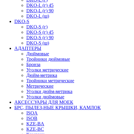
DKO-L (г) 45
DKO-L (г) 90
DKO-L (ш)
DKO-S
DKO-S (г)
DKO-S (г) 45
DKO-S (г) 90
DKO-S (ш)
АДАПТЕРЫ
Дюймовые
Тройники дюймовые
Бронза
Уголки метрические
Дюйм-метрика
Тройники метрические
Метрические
Уголки дюйм-метрика
Уголки дюймовые
АКСЕССУАРЫ ДЛЯ МОЕК
БРС, ПЫЛЕЗ-НЫЕ КРЫШКИ, КАМЛОК
ISOA
ISOB
KZE-BA
KZE-BС