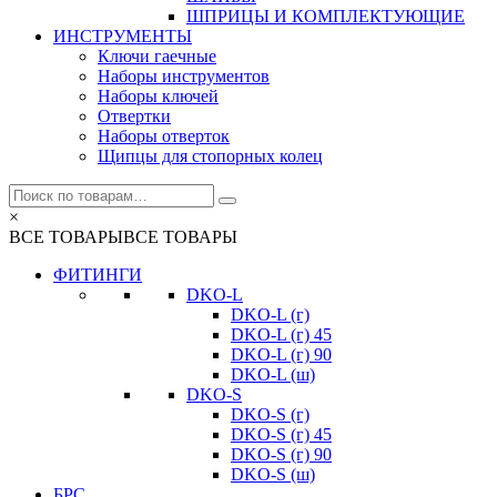
ШПРИЦЫ И КОМПЛЕКТУЮЩИЕ
ИНСТРУМЕНТЫ
Ключи гаечные
Наборы инструментов
Наборы ключей
Отвертки
Наборы отверток
Щипцы для стопорных колец
×
ВСЕ ТОВАРЫ
ВСЕ ТОВАРЫ
ФИТИНГИ
DKO-L
DKO-L (г)
DKO-L (г) 45
DKO-L (г) 90
DKO-L (ш)
DKO-S
DKO-S (г)
DKO-S (г) 45
DKO-S (г) 90
DKO-S (ш)
БРС