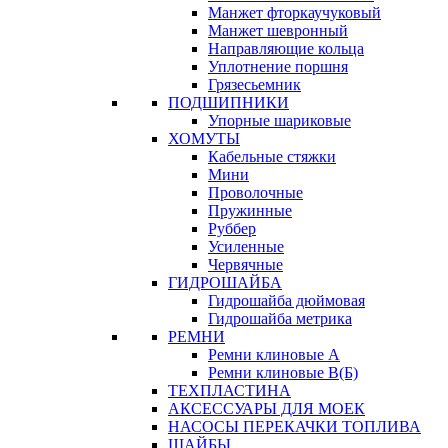
Манжет фторкаучуковый
Манжет шевронный
Направляющие кольца
Уплотнение поршня
Грязесьемник
ПОДШИПНИКИ
Упорные шариковые
ХОМУТЫ
Кабельные стяжки
Мини
Проволочные
Пружинные
Руббер
Усиленные
Червячные
ГИДРОШАЙБА
Гидрошайба дюймовая
Гидрошайба метрика
РЕМНИ
Ремни клиновые А
Ремни клиновые В(Б)
ТЕХПЛАСТИНА
АКСЕССУАРЫ ДЛЯ МОЕК
НАСОСЫ ПЕРЕКАЧКИ ТОПЛИВА
ШАЙБЫ