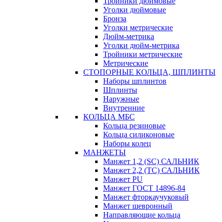
Тройники дюймовые
Уголки дюймовые
Бронза
Уголки метрические
Дюйм-метрика
Уголки дюйм-метрика
Тройники метрические
Метрические
СТОПОРНЫЕ КОЛЬЦА, ШПЛИНТЫ
Наборы шплинтов
Шплинты
Наружные
Внутренние
КОЛЬЦА МБС
Кольца резиновые
Кольца силиконовые
Наборы колец
МАНЖЕТЫ
Манжет 1,2 (SC) САЛЬНИК
Манжет 2,2 (ТС) САЛЬНИК
Манжет PU
Манжет ГОСТ 14896-84
Манжет фторкаучуковый
Манжет шевронный
Направляющие кольца