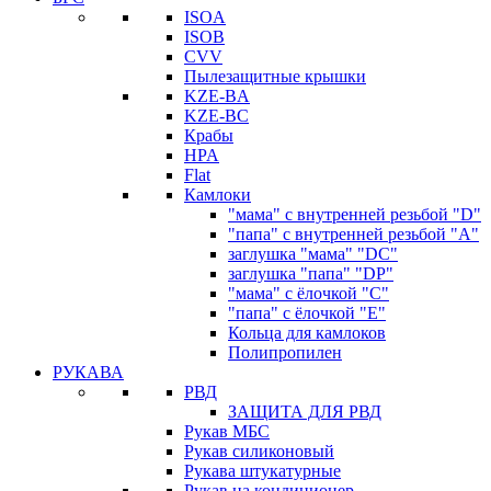
ISOA
ISOB
CVV
Пылезащитные крышки
KZE-BA
KZE-BС
Крабы
HPA
Flat
Камлоки
"мама" с внутренней резьбой "D"
"папа" с внутренней резьбой "A"
заглушка "мама" "DC"
заглушка "папа" "DP"
"мама" с ёлочкой "C"
"папа" с ёлочкой "E"
Кольца для камлоков
Полипропилен
РУКАВА
РВД
ЗАЩИТА ДЛЯ РВД
Рукав МБС
Рукав силиконовый
Рукава штукатурные
Рукав на кондиционер