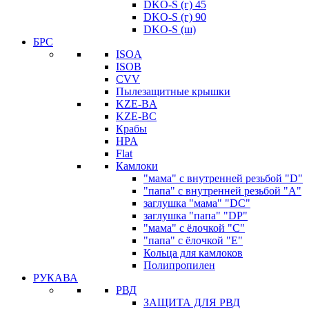
DKO-S (г) 45
DKO-S (г) 90
DKO-S (ш)
БРС
ISOA
ISOB
CVV
Пылезащитные крышки
KZE-BA
KZE-BС
Крабы
HPA
Flat
Камлоки
"мама" с внутренней резьбой "D"
"папа" с внутренней резьбой "A"
заглушка "мама" "DC"
заглушка "папа" "DP"
"мама" с ёлочкой "C"
"папа" с ёлочкой "E"
Кольца для камлоков
Полипропилен
РУКАВА
РВД
ЗАЩИТА ДЛЯ РВД