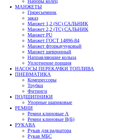
Наборы колец
МАНЖЕТЫ
Грязесьемник
заказ
Манжет 1,2 (SC) САЛЬНИК
Манжет 2,2 (ТС) САЛЬНИК
Манжет PU
Манжет ГОСТ 14896-84
Манжет фторкаучуковый
Манжет шевронный
Направляющие кольца
Уплотнение поршня
НАСОСЫ ПЕРЕКАЧКИ ТОПЛИВА
ПНЕВМАТИКА
Компрессоры
Трубки
Фитинги
ПОДШИПНИКИ
Упорные шариковые
РЕМНИ
Ремни клиновые А
Ремни клиновые В(Б)
РУКАВА
Рукав для радиатора
Рукав МБС