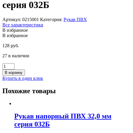
серия 032Б
Артикул:
0215001
Категория:
Рукав ПВХ
Все характеристики
В избранное
В избранное
128
руб.
27 в наличии
Количество
товара
В корзину
Рукав
Купить в один клик
напорный
ПВХ
Похожие товары
5,0
мм
серия
032Б
Рукав напорный ПВХ 32,0 мм
серия 032Б