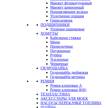
Манжет фторкаучуковый
Манжет шевронный
Направляющие кольца
Уплотнение поршня
Грязесьемник
ПОДШИПНИКИ
Упорные шариковые
ХОМУТЫ
Кабельные стяжки
Мини
Проволочные
Пружинные
Руббер
Усиленные
Червячные
ГИДРОШАЙБА
Гидрошайба дюймовая
Гидрошайба метрика
РЕМНИ
Ремни клиновые А
Ремни клиновые В(Б)
ТЕХПЛАСТИНА
АКСЕССУАРЫ ДЛЯ МОЕК
НАСОСЫ ПЕРЕКАЧКИ ТОПЛИВА
ШАЙБЫ