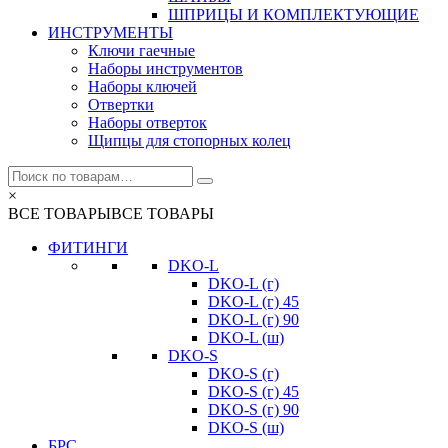
ШПРИЦЫ И КОМПЛЕКТУЮЩИЕ
ИНСТРУМЕНТЫ
Ключи гаечные
Наборы инструментов
Наборы ключей
Отвертки
Наборы отверток
Щипцы для стопорных колец
×
ВСЕ ТОВАРЫ
ВСЕ ТОВАРЫ
ФИТИНГИ
DKO-L
DKO-L (г)
DKO-L (г) 45
DKO-L (г) 90
DKO-L (ш)
DKO-S
DKO-S (г)
DKO-S (г) 45
DKO-S (г) 90
DKO-S (ш)
БРС