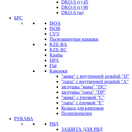
DKO-S (г) 45
DKO-S (г) 90
DKO-S (ш)
БРС
ISOA
ISOB
CVV
Пылезащитные крышки
KZE-BA
KZE-BС
Крабы
HPA
Flat
Камлоки
"мама" с внутренней резьбой "D"
"папа" с внутренней резьбой "A"
заглушка "мама" "DC"
заглушка "папа" "DP"
"мама" с ёлочкой "C"
"папа" с ёлочкой "E"
Кольца для камлоков
Полипропилен
РУКАВА
РВД
ЗАЩИТА ДЛЯ РВД