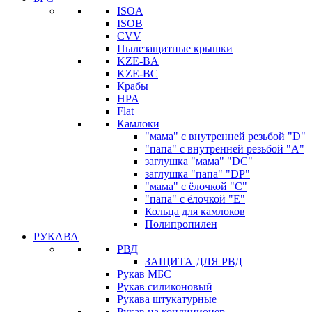
ISOA
ISOB
CVV
Пылезащитные крышки
KZE-BA
KZE-BС
Крабы
HPA
Flat
Камлоки
"мама" с внутренней резьбой "D"
"папа" с внутренней резьбой "A"
заглушка "мама" "DC"
заглушка "папа" "DP"
"мама" с ёлочкой "C"
"папа" с ёлочкой "E"
Кольца для камлоков
Полипропилен
РУКАВА
РВД
ЗАЩИТА ДЛЯ РВД
Рукав МБС
Рукав силиконовый
Рукава штукатурные
Рукав на кондиционер