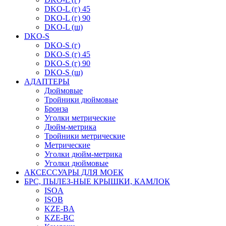
DKO-L (г) 45
DKO-L (г) 90
DKO-L (ш)
DKO-S
DKO-S (г)
DKO-S (г) 45
DKO-S (г) 90
DKO-S (ш)
АДАПТЕРЫ
Дюймовые
Тройники дюймовые
Бронза
Уголки метрические
Дюйм-метрика
Тройники метрические
Метрические
Уголки дюйм-метрика
Уголки дюймовые
АКСЕССУАРЫ ДЛЯ МОЕК
БРС, ПЫЛЕЗ-НЫЕ КРЫШКИ, КАМЛОК
ISOA
ISOB
KZE-BA
KZE-BС