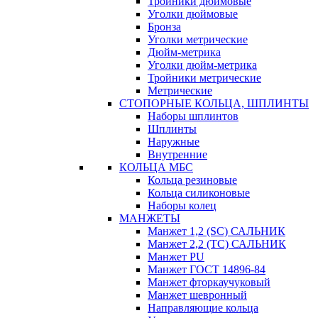
Тройники дюймовые
Уголки дюймовые
Бронза
Уголки метрические
Дюйм-метрика
Уголки дюйм-метрика
Тройники метрические
Метрические
СТОПОРНЫЕ КОЛЬЦА, ШПЛИНТЫ
Наборы шплинтов
Шплинты
Наружные
Внутренние
КОЛЬЦА МБС
Кольца резиновые
Кольца силиконовые
Наборы колец
МАНЖЕТЫ
Манжет 1,2 (SC) САЛЬНИК
Манжет 2,2 (ТС) САЛЬНИК
Манжет PU
Манжет ГОСТ 14896-84
Манжет фторкаучуковый
Манжет шевронный
Направляющие кольца