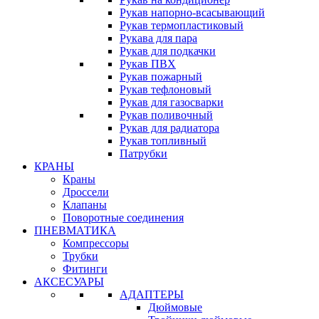
Рукав напорно-всасывающий
Рукав термопластиковый
Рукава для пара
Рукав для подкачки
Рукав ПВХ
Рукав пожарный
Рукав тефлоновый
Рукав для газосварки
Рукав поливочный
Рукав для радиатора
Рукав топливный
Патрубки
КРАНЫ
Краны
Дроссели
Клапаны
Поворотные соединения
ПНЕВМАТИКА
Компрессоры
Трубки
Фитинги
АКСЕСУАРЫ
АДАПТЕРЫ
Дюймовые